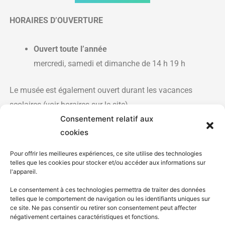
HORAIRES D’OUVERTURE
Ouvert toute l’année
mercredi, samedi et dimanche de 14 h 19 h
Le musée est également ouvert durant les vacances
scolaires (voir horaires sur le site)
Consentement relatif aux
cookies
Pour offrir les meilleures expériences, ce site utilise des technologies
telles que les cookies pour stocker et/ou accéder aux informations sur
l'appareil.
Le consentement à ces technologies permettra de traiter des données
+ 33 6 68 93 77 88
telles que le comportement de navigation ou les identifiants uniques sur
ce site. Ne pas consentir ou retirer son consentement peut affecter
négativement certaines caractéristiques et fonctions.